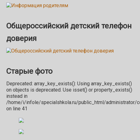
Общероссийский детский телефон
доверия
Старые фото
Deprecated: array_key_exists(): Using array_key_exists()
on objects is deprecated. Use isset() or property_exists()
instead in
/home/i/infole/specialshkola.ru/public_html/administrator
on line 41