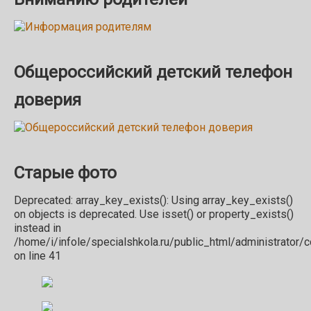
Общероссийский детский телефон
доверия
Старые фото
Deprecated: array_key_exists(): Using array_key_exists()
on objects is deprecated. Use isset() or property_exists()
instead in
/home/i/infole/specialshkola.ru/public_html/administrator
on line 41