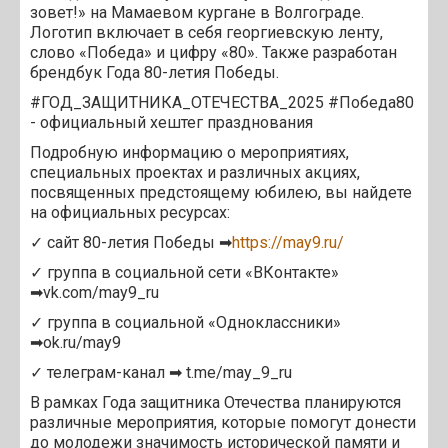
зовет!» на Мамаевом кургане в Волгограде.
Логотип включает в себя георгиевскую ленту,
слово «Победа» и цифру «80». Также разработан
брендбук Года 80-летия Победы.
#ГОД_ЗАЩИТНИКА_ОТЕЧЕСТВА_2025 #Победа80
- официальный хештег празднования
Подробную информацию о мероприятиях,
специальных проектах и различных акциях,
посвященных предстоящему юбилею, вы найдете
на официальных ресурсах:
✓ сайт 80-летия Победы ➡
https://may9.ru/
✓ группа в социальной сети «ВКонтакте»
➡vk.com/may9_ru
✓ группа в социальной «Одноклассники»
➡ok.ru/may9
✓ телеграм-канал ➡ t.me/may_9_ru
В рамках Года защитника Отечества планируются
различные мероприятия, которые помогут донести
до молодежи значимость исторической памяти и