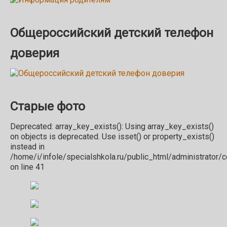
Общероссийский детский телефон
доверия
Старые фото
Deprecated: array_key_exists(): Using array_key_exists()
on objects is deprecated. Use isset() or property_exists()
instead in
/home/i/infole/specialshkola.ru/public_html/administrator
on line 41