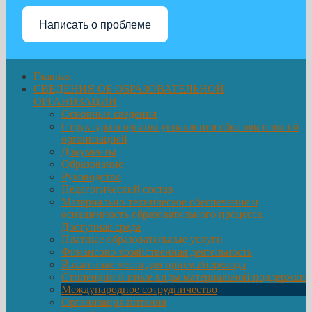
Написать о проблеме
Главная
СВЕДЕНИЯ ОБ ОБРАЗОВАТЕЛЬНОЙ
ОРГАНИЗАЦИИ
Основные сведения
Структура и органы управления образовательной
организацией
Документы
Образование
Руководство
Педагогический состав
Материально-техническое обеспечение и
оснащенность образовательного процесса.
Доступная среда
Платные образовательные услуги
Финансово-хозяйственная деятельность
Вакантные места для приема/перевода
Стипендии и иные виды материальной поддержки
Международное сотрудничество
Организация питания