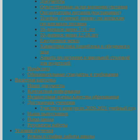
Документы
Ответственные за организацию питания
Организаторы питания (поставщики)
Телефон «горячей линии» по вопросам
организации питания
10-дневное меню 7-11 лет
10-дневное меню 12-18 лет
Ежедневное меню
Характеристика пищеблока и обеденного
зала
Анкета по питанию в школьной столовой
для родителей
Профсоюз
Образовательные стандарты и требования
Визитная карточка
Наши документы
Контактная информация
Независимая оценка качества образования
Достижения учеников
Участие в конкурсах 2020-2021 учебный год
Наши выпускники
Наша школа
Результаты работы
Условия обучения
Режим и график работы школы