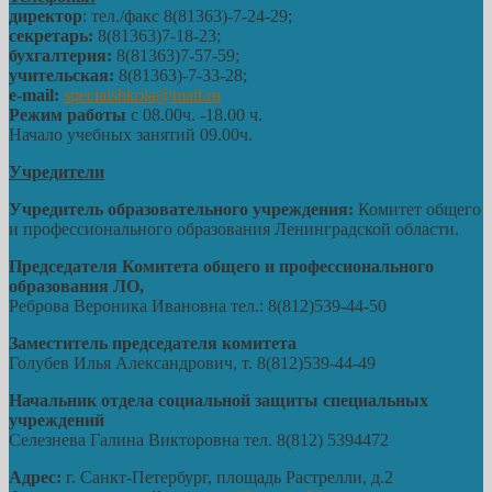
директор
: тел./факс 8(81363)-7-24-29;
секретарь:
8(81363)7-18-23;
бухгалтерия:
8(81363)7-57-59;
учительская:
8(81363)-7-33-28;
e-mail:
specialshkola@mail.ru
Режим работы
с 08.00ч. -18.00 ч.
Начало учебных занятий 09.00ч.
Учредители
Учредитель образовательного учреждения:
Комитет общего
и профессионального образования Ленинградской области.
Председателя Комитета общего и профессионального
образования ЛО,
Реброва Вероника Ивановна тел.: 8(812)539-44-50
Заместитель председателя комитета
Голубев Илья Александрович, т. 8(812)539-44-49
Начальник отдела социальной защиты специальных
учреждений
Селезнева Галина Викторовна тел. 8(812) 5394472
Адрес:
г. Санкт-Петербург, площадь Растрелли, д.2