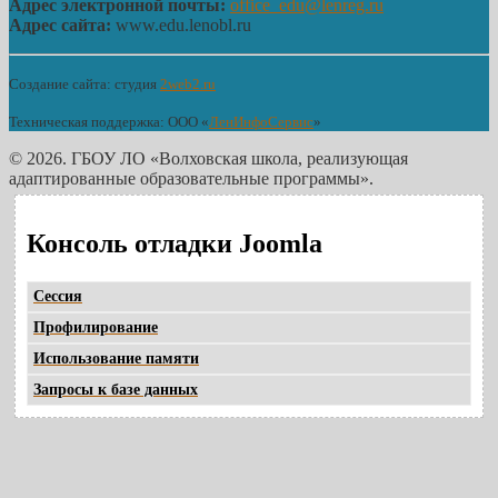
Адрес электронной почты:
office_edu@lenreg.ru
Адрес сайта:
www.edu.lenobl.ru
Создание сайта: студия
2web2.ru
Техническая поддержка: ООО «
ЛенИнфоСервис
»
© 2026. ГБОУ ЛО «Волховская школа, реализующая
адаптированные образовательные программы».
Консоль отладки Joomla
Сессия
Профилирование
Использование памяти
Запросы к базе данных