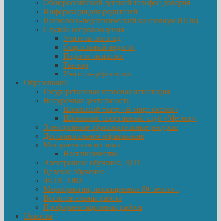
Общероссийский детский телефон доверия
Информация для родителей
Психолого-педагогический консилиум (ППк)
Служба сопровождения
Учитель-логопед
Социальный педагог
Педагог-психолог
Тьютор
Учитель-дефектолог
Образование
Государственная итоговая аттестация
Внеурочная деятельность
Школьный театр «В мире сказок»
Школьный спортивный клуб «Метеор»
Электронные образовательные ресурсы
Дополнительное образование
Методическая копилка
Наставничество
Электронное обучение, ДОТ
Целевое обучение
ФГОС ОВЗ
Мероприятия, посвященные 80-летию...
Воспитательная работа
Профориентационная работа
Новости