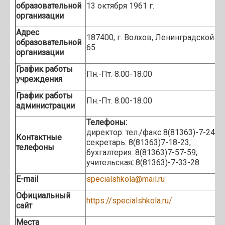
образовательной
13 октября 1961 г.
организации
Адрес
187400, г. Волхов, Ленинградской о
образовательной
65
организации
График работы
Пн.-Пт. 8.00-18.00
учреждения
График работы
Пн.-Пт. 8.00-18.00
администрации
Телефоны:
директор: тел./факс 8(81363)-7-24-29
Контактные
секретарь: 8(81363)7-18-23;
телефоны
бухгалтерия: 8(81363)7-57-59;
учительская
:
8(81363)-7-33-28
E-mail
specialshkola@mail.ru
Официальный
https://specialshkola.ru/
сайт
Места