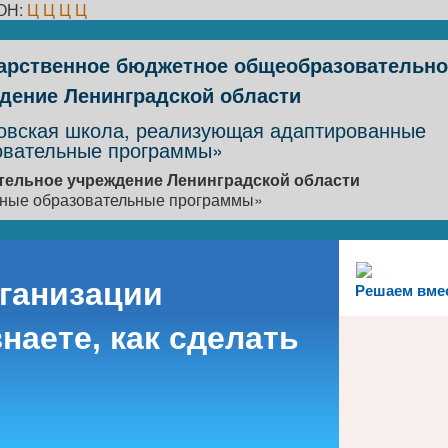
ОН:
Ц
Ц
Ц
Ц
арственное бюджетное общеобразовательно
дение Ленинградской области
овская школа, реализующая адаптированные
овательные программы»
ельное учреждение Ленинградской области
нные образовательные программы»
рганизации
Решаем вме
наете, как сделать