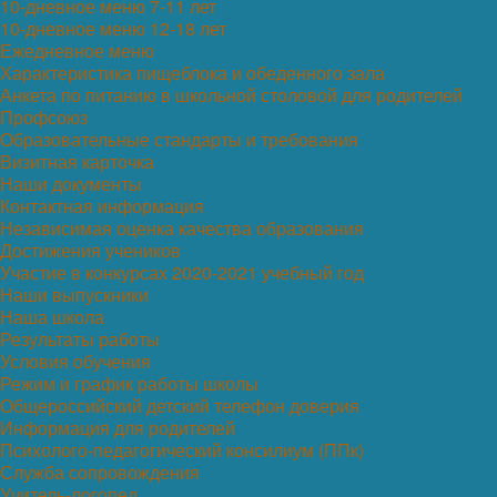
10-дневное меню 7-11 лет
10-дневное меню 12-18 лет
Ежедневное меню
Характеристика пищеблока и обеденного зала
Анкета по питанию в школьной столовой для родителей
Профсоюз
Образовательные стандарты и требования
Визитная карточка
Наши документы
Контактная информация
Независимая оценка качества образования
Достижения учеников
Участие в конкурсах 2020-2021 учебный год
Наши выпускники
Наша школа
Результаты работы
Условия обучения
Режим и график работы школы
Общероссийский детский телефон доверия
Информация для родителей
Психолого-педагогический консилиум (ППк)
Служба сопровождения
Учитель-логопед