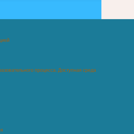
цией
азовательного процесса. Доступная среда
ия