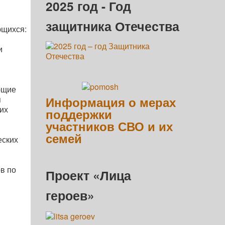
2025 год - Год
защитника Отечества
ющихся:
и
ющие
я
Информация о мерах
их
поддержки
участников СВО и их
семей
еских
в по
Проект «Лица
героев»