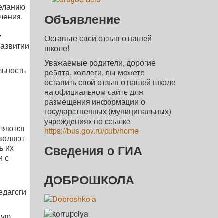
желанию
Объявление
чения.
у
Оставьте свой отзыв о нашей
развитии
школе!
Уважаемые родители, дорогие
льность
ребята, коллеги, вы можете
оставить свой отзыв о нашей школе
на официальном сайте для
размещения информации о
государственных (муниципальных)
учреждениях по ссылке
ляются
https://bus.gov.ru/pub/home
зволяют
Сведения о ГИА
ь их
и с
ДОБРОШКОЛА
едагоги
ную