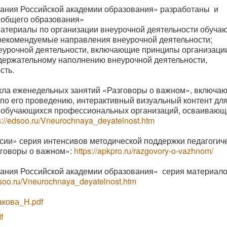
вания Российской академии образования» разработаны и
 общего образования»
материалы по организации внеурочной деятельности обуча
рекомендуемые направления внеурочной деятельности;
еурочной деятельности, включающие принципы организаци
держательному наполнению внеурочной деятельности,
ость.
икла еженедельных занятий «Разговоры о важном», включа
по его проведению, интерактивный визуальный контент дл
ов, обучающихся профессиональных организаций, осваивающ
s://edsoo.ru/Vneurochnaya_deyatelnost.htm
и» серия интенсивов методической поддержки педагогич
зговоры о важном»:
https://apkpro.ru/razgovory-o-vazhnom/
вания Российской академии образования» серия материало
dsoo.ru/Vneurochnaya_deyatelnost.htm
кова_Н.pdf
f