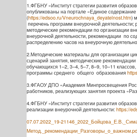
1.ФГБНУ «Институт стратегии развития образо
опубликованы на портале «Единое содержание
(
https://edsoo.ru/Vneurochnaya_deyatelnost.htm
) 
перечень программ внеурочной деятельности; 
методические рекомендации по организации вн
внеурочной деятельности, рекомендации по со
распределению часов на внеурочную деятельн
2.Методические материалы для организации ц
сценарий занятия, методические рекомендации 
обучающихся 1–2, 3–4, 5–7, 8–9, 10–11 класс
программы среднего общего образования
http
3.ФГАОУ ДПО «Академия Минпросвещения Росси
работников, реализующих занятия проекта «Ра
4.ФГБНУ «Институт стратегии развития образо
реализации внеурочной деятельности:
https://e
07.07.2022_19-21146_2022_Бойцова_Е.В._Сима
Метод._рекомендации_Разговоры_о_важном.pd