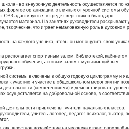
школа» во внеурочную деятельность осуществляется по 
ых форм ее организации, отличных от урочной системы обу
с ОВЗ адаптируются в среде сверстников благодаря
зучается материал. На занятиях руководители раскрывают 
ие, творческие, что играет немаловажную роль в духовном 
сть на каждого ученика, чтобы он мог ощутить свою уника
а располагает спортивным залом, библиотекой, кабинетом
 трудового обучения, актовым залом с мультимедийным
грузки.
ной системы включены в общую годовую циклограмму и яв
овка к участию и участие в общешкольном мероприятии по
 деятельности (компетенциями) и демонстрировать уровен
ах осуществляется на добровольной основе, в соответстви
ой деятельности привлечены: учителя начальных классов,
руководители, учитель-логопед, педагог-психолог, тьютор, п
гог.
 как целостное воздействие на человека играет определён