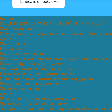
Написать о проблеме
Главная
СВЕДЕНИЯ ОБ ОБРАЗОВАТЕЛЬНОЙ ОРГАНИЗАЦИИ
Основные сведения
Структура и органы управления образовательной организа
Документы
Образование
Руководство
Педагогический состав
Материально-техническое обеспечение и оснащенность обр
Платные образовательные услуги
Финансово-хозяйственная деятельность
Вакантные места для приема/перевода
Стипендии и иные виды материальной поддержки
Международное сотрудничество
Организация питания
Документы
Ответственные за организацию питания
Организаторы питания (поставщики)
Телефон «горячей линии» по вопросам организации питан