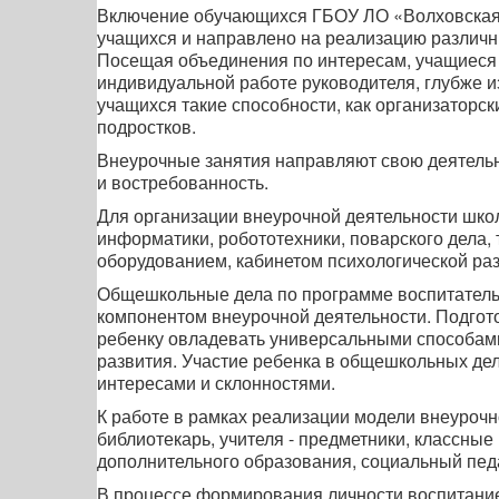
Включение обучающихся ГБОУ ЛО «Волховская 
учащихся и направлено на реализацию различн
Посещая объединения по интересам, учащиеся 
индивидуальной работе руководителя, глубже и
учащихся такие способности, как организаторск
подростков.
Внеурочные занятия направляют свою деятельно
и востребованность.
Для организации внеурочной деятельности школ
информатики, робототехники, поварского дела,
оборудованием, кабинетом психологической раз
Общешкольные дела по программе воспитатель
компонентом внеурочной деятельности. Подгот
ребенку овладевать универсальными способами
развития. Участие ребенка в общешкольных дел
интересами и склонностями.
К работе в рамках реализации модели внеурочн
библиотекарь, учителя - предметники, классные 
дополнительного образования, социальный педа
В процессе формирования личности воспитание