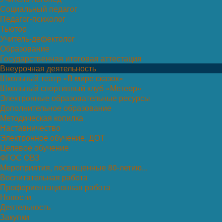
Социальный педагог
Педагог-психолог
Тьютор
Учитель-дефектолог
Образование
Государственная итоговая аттестация
Внеурочная деятельность
Школьный театр «В мире сказок»
Школьный спортивный клуб «Метеор»
Электронные образовательные ресурсы
Дополнительное образование
Методическая копилка
Наставничество
Электронное обучение, ДОТ
Целевое обучение
ФГОС ОВЗ
Мероприятия, посвященные 80-летию...
Воспитательная работа
Профориентационная работа
Новости
Деятельность
Закупки