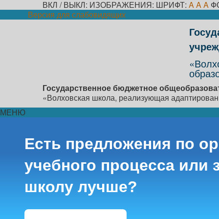
ВКЛ / ВЫКЛ:
ИЗОБРАЖЕНИЯ:
ШРИФТ:
A
A
A
Ф
Версия для слабовидящих
Госуд
учреж
«Волх
образ
Государственное бюджетное общеобразоват
«Волховская школа, реализующая адаптирова
МЕНЮ
Есть предложения по о
учебного процесса или з
школу лучше?