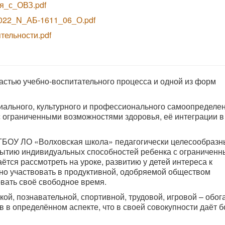
я_с_ОВЗ.pdf
022_N_АБ-1611_06_О.pdf
ельности.pdf
астью учебно-воспитательного процесса и одной из форм
иального, культурного и профессионального самоопределен
с ограниченными возможностями здоровья, её интеграции в
ГБОУ ЛО «Волховская школа» педагогически целесообразны
рытию индивидуальных способностей ребенка с ограничен
ётся рассмотреть на уроке, развитию у детей интереса к
но участвовать в продуктивной, одобряемой обществом
вать своё свободное время.
ой, познавательной, спортивной, трудовой, игровой – обог
 в определённом аспекте, что в своей совокупности даёт 